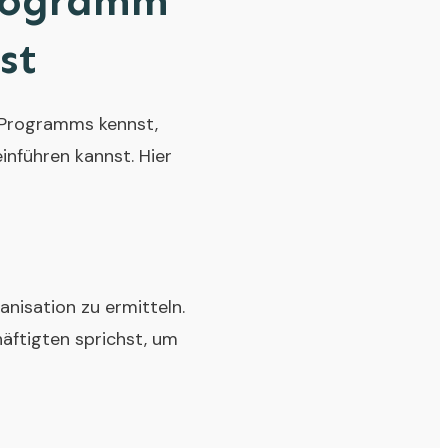
Programm
st
g-Programms kennst,
inführen kannst. Hier
nisation zu ermitteln.
äftigten sprichst, um