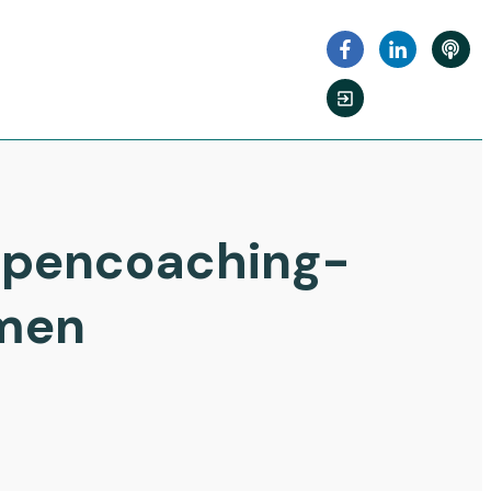
uppencoaching-
men